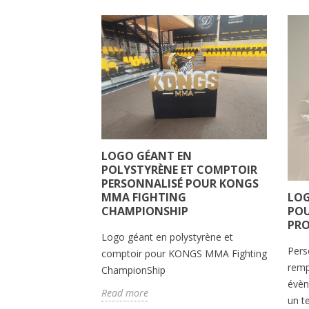
N
LOGO GÉANT EN
POUR
POLYSTYRÈNE ET COMPTOIR
: BOOSTEZ
PERSONNALISÉ POUR KONGS
TÉ AVEC UNE
LOG
MMA FIGHTING
XXL SUR-
POU
CHAMPIONSHIP
PRO
Logo géant en polystyrène et
 l’événementiel,
Pers
comptoir pour KONGS MMA Fighting
ellement est
remp
ChampionShip
le. Le logo géant
évèn
Read more
un t