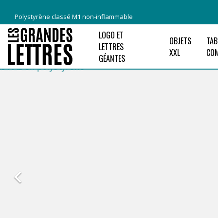
Polystyrène classé M1 non-inflammable
LOGO ET
OBJETS
TAB
LETTRES
XXL
CO
GÉANTES
