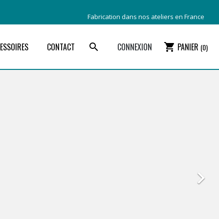
Fabrication dans nos ateliers en France
ESSOIRES
CONTACT
search
CONNEXION
shopping_cart
PANIER
(0)
