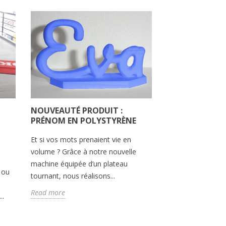
NOUVEAUTÉ PRODUIT :
PRÉNOM EN POLYSTYRÈNE
Et si vos mots prenaient vie en
volume ? Grâce à notre nouvelle
machine équipée d’un plateau
 ou
TUBES DE CRÈ
tournant, nous réalisons...
GÉANT EN POL
Read more
..
Tubes de crème et
polystyrène