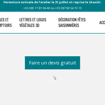
Fermeture estivale de l'atelier le 31 juillet et reprise le 24 août.
+33 (0)5 17 81 04 40 ou +33 (0)7 83 54 15 13
LES ET
LETTRES ET LOGOS
DÉCORATION FÊTES
ACC
MPTOIRS
VÉGÉTALES 3D
SAISONNIÈRES
Faire un devis gratuit