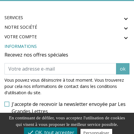
SERVICES

NOTRE SOCIÉTÉ

VOTRE COMPTE

INFORMATIONS
Recevez nos offres spéciales
ok
Vous pouvez vous désinscrire à tout moment. Vous trouverez
pour cela nos informations de contact dans les conditions
d'utilisation du site.
J'accepte de recevoir la newsletter envoyée par Les
Grandes Lettres
En continuant de défiler,
vous acceptez l'utilisation de cookies
qui visent à vous proposer le meilleur service possible.
check
© 2026 - Site créé par La Rochelle Création
OK, tout accepter
Personnaliser