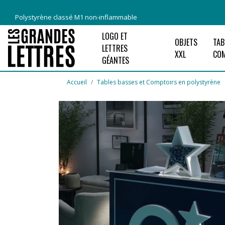
Polystyrène classé M1 non-inflammable
LOGO ET
OBJETS
TAB
LETTRES
XXL
CO
GÉANTES
Accueil
Tables basses et Comptoirs en polystyrène