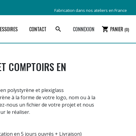
Fabrication dans nos ateliers en France
ESSOIRES
CONTACT
search
CONNEXION
shopping_cart
PANIER
(0)
ET COMPTOIRS EN
en polystyrène et plexiglass
rène à la forme de votre logo, nom ou à la
ez-nous un fichier de votre projet et nous
r le réaliser.
cation en 5 jours ouvrés + Livraison)