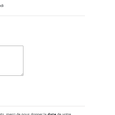
ndi
ts, merci de nous donner la
date
de votre