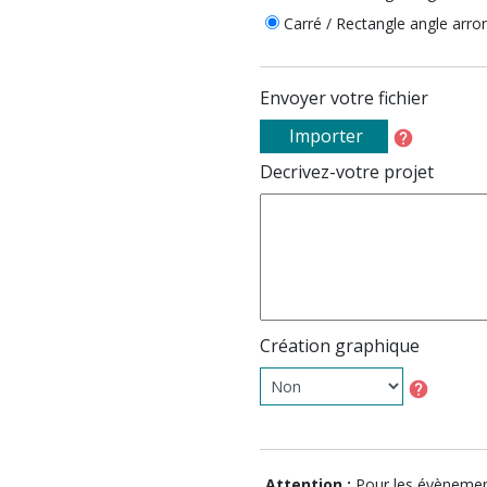
Carré / Rectangle angle arro
Envoyer votre fichier
Importer
help
Decrivez-votre projet
Création graphique
help
Attention :
Pour les évènemen