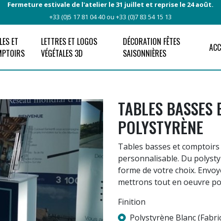
Fermeture estivale de l'atelier le 31 juillet et reprise le 24 août.
+33 (0)5 17 81 04 40 ou +33 (0)7 83 54 15 13
LES ET
LETTRES ET LOGOS
DÉCORATION FÊTES
ACC
MPTOIRS
VÉGÉTALES 3D
SAISONNIÈRES
TABLES BASSES 
POLYSTYRÈNE
Tables basses et comptoirs 
personnalisable. Du polysty
forme de votre choix. Envoy
mettrons tout en oeuvre pou
Finition
Polystyrène Blanc (Fabri