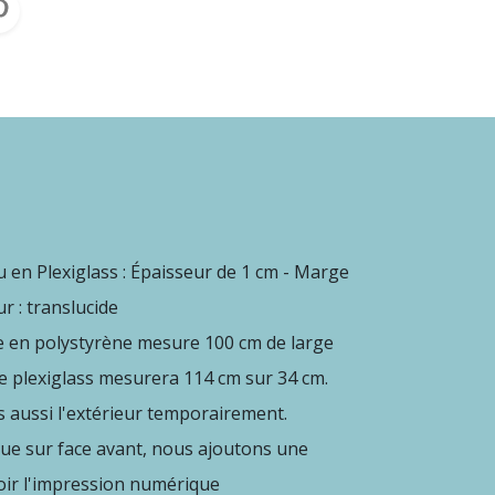
 en Plexiglass :
Épaisseur de 1 cm - Marge
r : translucide
re en polystyrène mesure 100 cm de large
le plexiglass mesurera 114 cm sur 34 cm.
is aussi l'extérieur temporairement.
ue sur face avant,
nous ajoutons une
oir l'impression numérique