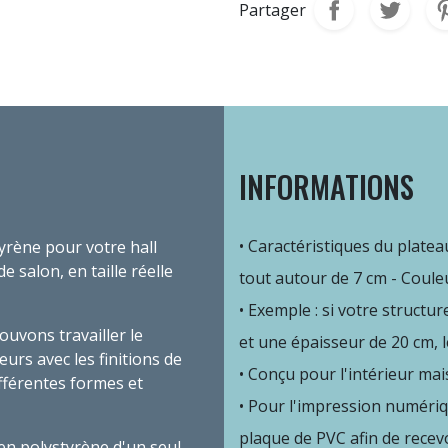
Partager
INFORMATIONS
Caractéristiques du plateau
yrène pour votre hall
e salon, en taille réelle
tout autour de 7 cm - Couleu
Exemple : si votre structu
uvons travailler le
et une épaisseur de 20 cm,
urs avec les finitions de
Conçu pour
l'intérieur ma
fférentes formes et
Pour l'impression numériq
plaque de PVC afin de recev
n polystyrène d'un seul