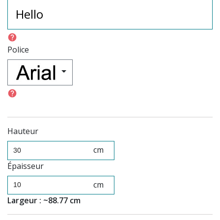
help
Police
help
Hauteur
cm
Épaisseur
cm
Largeur : ~88.77 cm